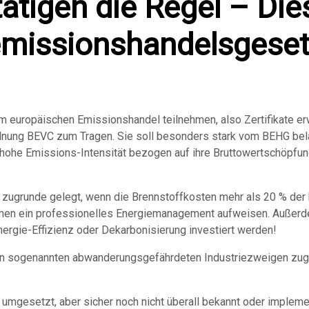
tigen die Regel – Die
emissionshandelsgese
m europäischen Emissionshandel teilnehmen, also Zertifikate e
ung BEVC zum Tragen. Sie soll besonders stark vom BEHG belas
hohe Emissions-Intensität bezogen auf ihre Bruttowertschöpfung
 zugrunde gelegt, wenn die Brennstoffkosten mehr als 20 % der
men ein professionelles Energiemanagement aufweisen. Außer
nergie-Effizienz oder Dekarbonisierung investiert werden!
en sogenannten abwanderungsgefährdeten Industriezweigen zug
mgesetzt, aber sicher noch nicht überall bekannt oder implemen