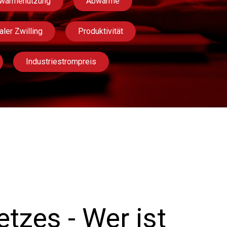
wärmenutzung
Abwärme
aler Zwilling
Produktivität
Industriestrompreis
tzes - Wer ist