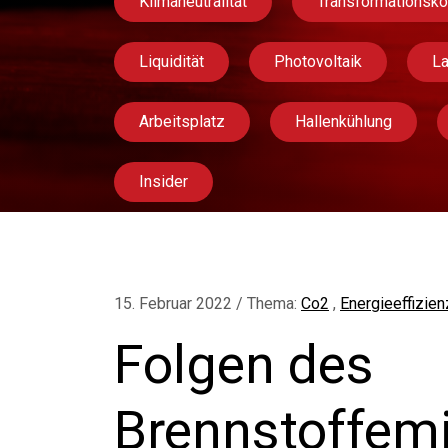
Klimaneutralität
Transformationsk
Liquidität
Photovoltaik
L
Arbeitsplatz
Hallenkühlung
Insider
15. Februar 2022 / Thema:
Co2
,
Energieeffizien
Folgen des
Brennstoffemi