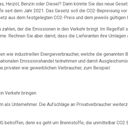
s, Heizöl, Benzin oder Diesel? Dann könnte Sie das neue Gesetz 
e seit dem Jahr 2021. Das Gesetz soll die CO2-Bepreisung vor
setz aus dem festgelegten CO2-Preis und dem jeweils gültigen
zahlen, der die Emissionen in den Verkehr bringt. Im Regelfall si
rne. Rechnen Sie aber damit, dass die Lieferanten ihre Umlagen
ten wie industriellen Energieverbraucher, welche die genannten 
 nationalen Emissionshandel teilnehmen und damit Ausgleichsmögl
ie privaten wie gewerblichen Verbraucher, zum Beispiel:
 in Verkehr bringen
em als Unternehmer. Die Aufschläge an Privatverbraucher weiter
HG betroffen, denn es geht um Brennstoffe, die unmittelbar CO2