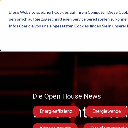
Diese Website speichert Cookies auf Ihrem Computer. Diese Cook
persönlich auf Sie zugeschnittenen Service bereitstellen zu könn
Infos über die von uns eingesetzten Cookies finden Sie in unserer 
Die Open House News
Einsichten tei
Energieeffizienz
Energiewende