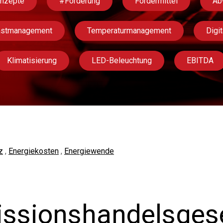
onzepte
#Förderung
Fördermittel
Ab
astmanagement
Temperaturmanagement
Digit
Klimatisierung
LED-Beleuchtung
EBITDA
z
,
Energiekosten
,
Energiewende
ssionshandelsgese