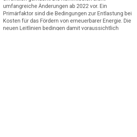
umfangreiche Änderungen ab 2022 vor. Ein
Primärfaktor sind die Bedingungen zur Entlastung bei
Kosten für das Fördern von erneuerbarer Energie. Die
neuen Leitlinien bedingen damit voraussichtlich
massive Konsequenzen für die Umlagebegrenzung
nach der „Besonderen Ausgleichsregelgung“. Die EU-
Kommission sah Justierungsbedarf bei dem
Ausschluss von Branchen, in denen bisher die
Unternehmen das Förderprogramm in Anspruch
nehmen konnten. Vier industrielle Branchen sind
weggefallen und können nicht mehr mit einer
Energiebeihilfe gefördert werden.
Was ist das KUEBLL und
welche Bereiche umfasst es?