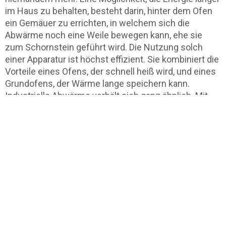
im Haus zu behalten, besteht darin, hinter dem Ofen
ein Gemäuer zu errichten, in welchem sich die
Abwärme noch eine Weile bewegen kann, ehe sie
zum Schornstein geführt wird. Die Nutzung solch
einer Apparatur ist höchst effizient. Sie kombiniert die
Vorteile eines Ofens, der schnell heiß wird, und eines
Grundofens, der Wärme lange speichern kann.
Industrielle Abwärme verhält sich ganz ähnlich. Mit
der Wärmerückgewinnung wird das Ziel verfolgt,
thermische Energie wieder nutzbar zu machen.
Entstehung von Abwärme
Abwärme entsteht als Prozesswärme und als
Nebenprodukt. Eine hohe Temperatur ist für
industrielle Verfahren keine Seltenheit. Mehr als 1000
Grad Celsius sind gerade bei
Verbrennungsprozessen fast mehr die Regel als die