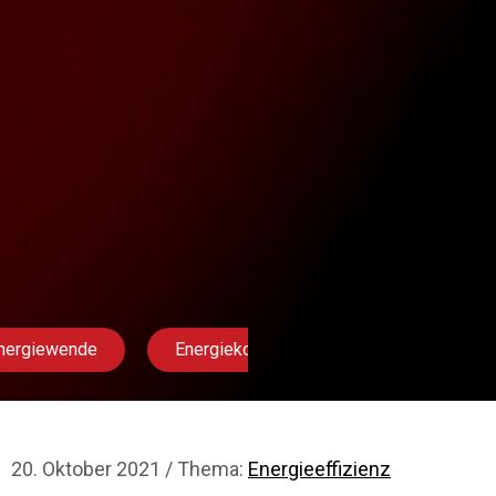
nergiewende
Energiekosten
Co2
De
20. Oktober 2021 / Thema:
Energieeffizienz